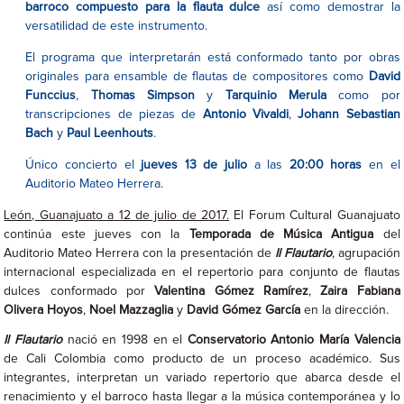
barroco compuesto para la flauta dulce
así como demostrar la
versatilidad de este instrumento.
El programa que interpretarán está conformado tanto por obras
originales para ensamble de flautas de compositores como
David
Funccius
,
Thomas Simpson
y
Tarquinio Merula
como por
transcripciones de piezas de
Antonio Vivaldi
,
Johann Sebastian
Bach
y
Paul Leenhouts
.
Único concierto el
jueves 13 de julio
a las
20:00 horas
en el
Auditorio Mateo Herrera.
León, Guanajuato a 12 de julio de 2017.
El Forum Cultural Guanajuato
continúa este jueves con la
Temporada de Música Antigua
del
Auditorio Mateo Herrera con la presentación de
Il Flautario
, agrupación
internacional especializada en el repertorio para conjunto de flautas
dulces conformado por
Valentina Gómez Ramírez
,
Zaira Fabiana
Olivera Hoyos
,
Noel Mazzaglia
y
David Gómez García
en la dirección.
Il Flautario
nació en 1998 en el
Conservatorio Antonio María Valencia
de Cali Colombia como producto de un proceso académico. Sus
integrantes, interpretan un variado repertorio que abarca desde el
renacimiento y el barroco hasta llegar a la música contemporánea y lo