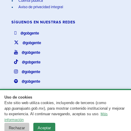
Cuenta pública
Aviso de privacidad integral
SÍGUENOS EN
NUESTRAS REDES
@gobgente
@gobgente
@gobgente
@gobgente
@gobgente
@gobgente
Uso de cookies
Este sitio web utiliza cookies, incluyendo de terceros (como
¿Existe algún problema con esta página?
Repórtalo aquí.
app.guanajuato.gob.mx
), para mostrar contenido institucional y mejorar
tu experiencia. Al continuar navegando, aceptas su uso.
Más
Aviso legal
© 2025 Gobierno del Estado de Guanajuato
información
Rechazar
Aceptar