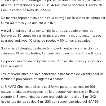
Los apoyos fueron entregados por el Secretario de Salud, Dr. Daniel
Alberto Díaz Martínez y por el Lic. Adrián Molina Sánchez, Director de
Comunicación de Rally de la Salud.
De manera representativa se hizo la entrega de 10 cunas de cartón así
como 60 lentes y un aparato auditivo.
A nivel jurisdiccional se contempla la entrega, desde el mes de
febrero de 30 cunas de cartón para prevenir la muerte materna, tres
aparatos auditivos, 10 sillas de ruedas y 60 lentes graduados.
Sobre las 21 cirugías, destacan 5 procedimientos de corrección de
cataratas, 10 hernioplastías, 1 circuncisión para corrección de fimosis.
Un procedimiento de amigdalectemia, 2 colecistectomias y 2 oclusión
tubaria bilateral.
Las intervenciones no sólo benefician a habitantes de Chichimequillas,
también a pobladores de lugares aledaños.
La UMAPS Chichimequillas la cual forma parte de las más de 109
nuevas unidades entregadas en la presente Administración Estatal,
atiende a 13 comunidades; tiene una población total de 8 mil 342
habitantes de los cuales 6 mil 283 son responsabilidad del ISAPEG.