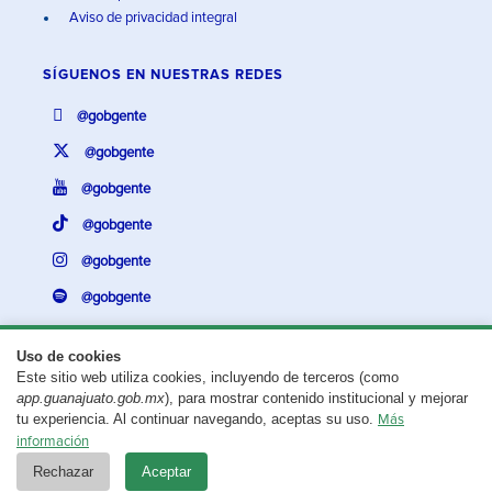
Aviso de privacidad integral
SÍGUENOS EN
NUESTRAS REDES
@gobgente
@gobgente
@gobgente
@gobgente
@gobgente
@gobgente
Uso de cookies
Este sitio web utiliza cookies, incluyendo de terceros (como
¿Existe algún problema con esta página?
Repórtalo aquí.
app.guanajuato.gob.mx
), para mostrar contenido institucional y mejorar
tu experiencia. Al continuar navegando, aceptas su uso.
Más
Aviso legal
© 2025 Gobierno del Estado de Guanajuato
información
Rechazar
Aceptar