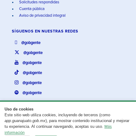
Solicitudes respondidas
Cuenta pública
Aviso de privacidad integral
SÍGUENOS EN
NUESTRAS REDES
@gobgente
@gobgente
@gobgente
@gobgente
@gobgente
@gobgente
Uso de cookies
Este sitio web utiliza cookies, incluyendo de terceros (como
¿Existe algún problema con esta página?
Repórtalo aquí.
app.guanajuato.gob.mx
), para mostrar contenido institucional y mejorar
tu experiencia. Al continuar navegando, aceptas su uso.
Más
Aviso legal
© 2025 Gobierno del Estado de Guanajuato
información