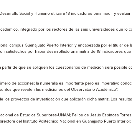
sarrollo Social y Humano utilizará 18 indicadores para medir y evaluar 
cadémico, integrado por los rectores de las seis universidades que lo 
cional campus Guanajuato Puerto Interior, y encabezada por el titular de
 satisfechos por haber desarrollado una matriz de 18 indicadores que po
partir de que se apliquen los cuestionarios de medición será posible co
número de acciones; la numeralia es importante pero es imperativo conoc
s puntos que revelen las mediciones del Observatorio Académico”.
de los proyectos de investigación que aplicarán dicha matriz. Los resul
a Nacional de Estudios Superiores-UNAM; Felipe de Jesús Espinosa Torres
directora del Instituto Politécnico Nacional en Guanajuato Puerto Interio