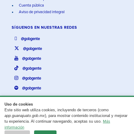
Cuenta pública
Aviso de privacidad integral
SÍGUENOS EN
NUESTRAS REDES
@gobgente
@gobgente
@gobgente
@gobgente
@gobgente
@gobgente
Uso de cookies
Este sitio web utiliza cookies, incluyendo de terceros (como
¿Existe algún problema con esta página?
Repórtalo aquí.
app.guanajuato.gob.mx
), para mostrar contenido institucional y mejorar
tu experiencia. Al continuar navegando, aceptas su uso.
Más
Aviso legal
© 2025 Gobierno del Estado de Guanajuato
información