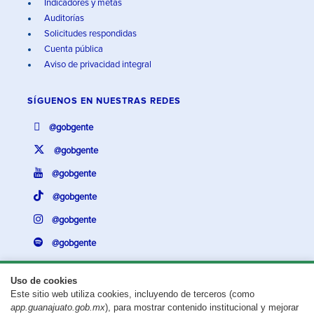
Indicadores y metas
Auditorías
Solicitudes respondidas
Cuenta pública
Aviso de privacidad integral
SÍGUENOS EN
NUESTRAS REDES
@gobgente
@gobgente
@gobgente
@gobgente
@gobgente
@gobgente
Uso de cookies
Este sitio web utiliza cookies, incluyendo de terceros (como
¿Existe algún problema con esta página?
Repórtalo aquí.
app.guanajuato.gob.mx
), para mostrar contenido institucional y mejorar