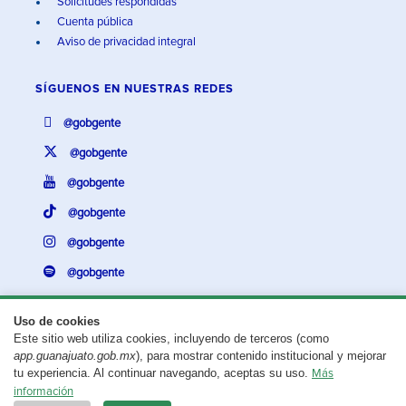
Solicitudes respondidas
Cuenta pública
Aviso de privacidad integral
SÍGUENOS EN
NUESTRAS REDES
@gobgente
@gobgente
@gobgente
@gobgente
@gobgente
@gobgente
Uso de cookies
Este sitio web utiliza cookies, incluyendo de terceros (como
¿Existe algún problema con esta página?
Repórtalo aquí.
app.guanajuato.gob.mx
), para mostrar contenido institucional y mejorar
tu experiencia. Al continuar navegando, aceptas su uso.
Más
Aviso legal
© 2025 Gobierno del Estado de Guanajuato
información