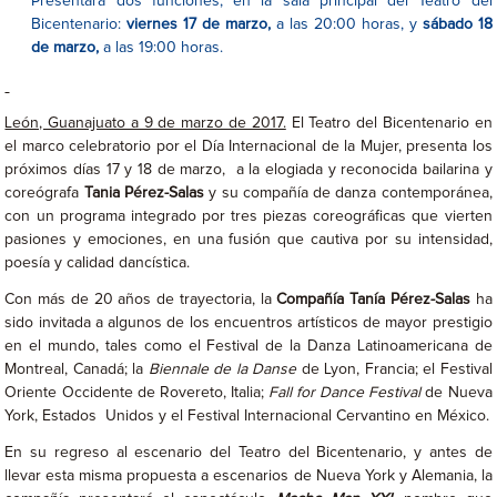
Presentará dos funciones, en la sala principal del Teatro del
Bicentenario:
viernes 17 de marzo,
a las 20:00 horas, y
sábado 18
de marzo,
a las 19:00 horas.
León, Guanajuato a 9 de marzo de 2017.
El Teatro del Bicentenario en
el marco celebratorio por el Día Internacional de la Mujer, presenta los
próximos días 17 y 18 de marzo, a la elogiada y reconocida bailarina y
coreógrafa
Tania Pérez-Salas
y su compañía de danza contemporánea,
con un programa integrado por tres piezas coreográficas que vierten
pasiones y emociones, en una fusión que cautiva por su intensidad,
poesía y calidad dancística.
Con más de 20 años de trayectoria, la
Compañía Tanía Pérez-Salas
ha
sido invitada a algunos de los encuentros artísticos de mayor prestigio
en el mundo, tales como el Festival de la Danza Latinoamericana de
Montreal, Canadá; la
Biennale de la Danse
de Lyon, Francia; el Festival
Oriente Occidente de Rovereto, Italia;
Fall for Dance Festival
de Nueva
York, Estados Unidos y el Festival Internacional Cervantino en México.
En su regreso al escenario del Teatro del Bicentenario, y antes de
llevar esta misma propuesta a escenarios de Nueva York y Alemania, la