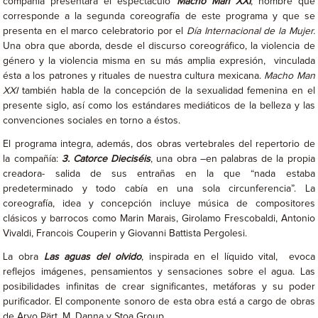
compañía presentará el espectáculo
Macho Man XXI
, nombre que
corresponde a la segunda coreografía de este programa y que se
presenta en el marco celebratorio por el
Día Internacional de la Mujer.
Una obra que aborda, desde el discurso coreográfico, la violencia de
género y la violencia misma en su más amplia expresión, vinculada
ésta a los patrones y rituales de nuestra cultura mexicana.
Macho Man
XXI
también habla de la concepción de la sexualidad femenina en el
presente siglo, así como los estándares mediáticos de la belleza y las
convenciones sociales en torno a éstos.
El programa integra, además, dos obras vertebrales del repertorio de
la compañía:
3. Catorce Dieciséis
, una obra –en palabras de la propia
creadora- salida de sus entrañas en la que “nada estaba
predeterminado y todo cabía en una sola circunferencia”. La
coreografía, idea y concepción incluye música de compositores
clásicos y barrocos como Marin Marais, Girolamo Frescobaldi, Antonio
Vivaldi, Francois Couperin y Giovanni Battista Pergolesi.
La obra
Las aguas del olvido
, inspirada en el líquido vital, evoca
reflejos imágenes, pensamientos y sensaciones sobre el agua. Las
posibilidades infinitas de crear significantes, metáforas y su poder
purificador. El componente sonoro de esta obra está a cargo de obras
de Arvo Pärt, M. Danna y Stoa Group.