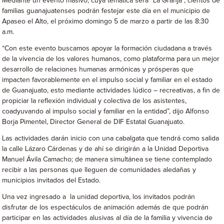
Mediante un evento masivo, cuya temática será “La Granja”, cientos de
familias guanajuatenses podrán festejar este día en el municipio de
Apaseo el Alto, el próximo domingo 5 de marzo a partir de las 8:30
a.m.
“Con este evento buscamos apoyar la formación ciudadana a través
de la vivencia de los valores humanos, como plataforma para un mejor
desarrollo de relaciones humanas armónicas y prósperas que
impacten favorablemente en el impulso social y familiar en el estado
de Guanajuato, esto mediante actividades lúdico – recreativas, a fin de
propiciar la reflexión individual y colectiva de los asistentes,
coadyuvando al impulso social y familiar en la entidad”, dijo Alfonso
Borja Pimentel, Director General de DIF Estatal Guanajuato.
Las actividades darán inicio con una cabalgata que tendrá como salida
la calle Lázaro Cárdenas y de ahí se dirigirán a la Unidad Deportiva
Manuel Ávila Camacho; de manera simultánea se tiene contemplado
recibir a las personas que lleguen de comunidades aledañas y
municipios invitados del Estado.
Una vez ingresado a la unidad deportiva, los invitados podrán
disfrutar de los espectáculos de animación además de que podrán
participar en las actividades alusivas al día de la familia y vivencia de