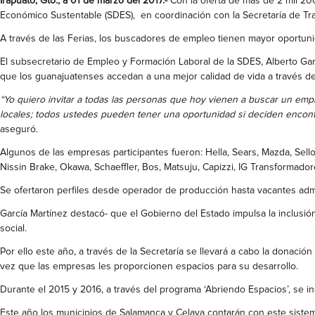
Irapuato, Gto., a 01 de marzo del 2017.-
Con la oferta de más de 2 mil 200
Económico Sustentable (SDES), en coordinación con la Secretaría de Trab
A través de las Ferias, los buscadores de empleo tienen mayor oportun
El subsecretario de Empleo y Formación Laboral de la SDES, Alberto Gar
que los guanajuatenses accedan a una mejor calidad de vida a través d
“Yo quiero invitar a todas las personas que hoy vienen a buscar un em
locales; todos ustedes pueden tener una oportunidad si deciden encon
aseguró.
Algunos de las empresas participantes fueron: Hella, Sears, Mazda, Sel
Nissin Brake, Okawa, Schaeffler, Bos, Matsuju, Capizzi, IG Transformadore
Se ofertaron perfiles desde operador de producción hasta vacantes admini
García Martínez destacó- que el Gobierno del Estado impulsa la inclusi
social.
Por ello este año, a través de la Secretaría se llevará a cabo la donació
vez que las empresas les proporcionen espacios para su desarrollo.
Durante el 2015 y 2016, a través del programa ‘Abriendo Espacios’, se 
Este año los municipios de Salamanca y Celaya contarán con este sistem