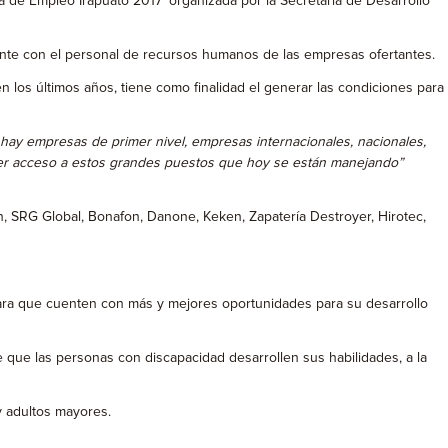
a de Empleo Irapuato 2017’ organizada por la Secretaría de Desarrollo
ente con el personal de recursos humanos de las empresas ofertantes.
 los últimos años, tiene como finalidad el generar las condiciones para
hay empresas de primer nivel, empresas internacionales, nacionales,
ner acceso a estos grandes puestos que hoy se están manejando”
n, SRG Global, Bonafon, Danone, Keken, Zapatería Destroyer, Hirotec,
para que cuenten con más y mejores oportunidades para su desarrollo
 de que las personas con discapacidad desarrollen sus habilidades, a la
y adultos mayores.