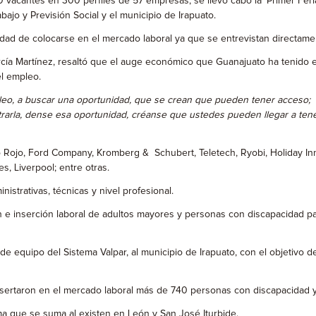
 vacantes en 300 perfiles de 57 empresas, se llevó cabo la ‘Primer Feri
ajo y Previsión Social y el municipio de Irapuato.
idad de colocarse en el mercado laboral ya que se entrevistan directam
cía Martínez, resaltó que el auge económico que Guanajuato ha tenido en
el empleo.
pleo, a buscar una oportunidad, que se crean que pueden tener acceso; 
trarla, dense esa oportunidad, créanse que ustedes pueden llegar a te
lo Rojo, Ford Company, Kromberg & Schubert, Teletech, Ryobi, Holiday In
s, Liverpool; entre otras.
strativas, técnicas y nivel profesional.
ón e inserción laboral de adultos mayores y personas con discapacidad 
n de equipo del Sistema Valpar, al municipio de Irapuato, con el objetivo
insertaron en el mercado laboral más de 740 personas con discapacidad 
a que se suma al existen en León y San José Iturbide.