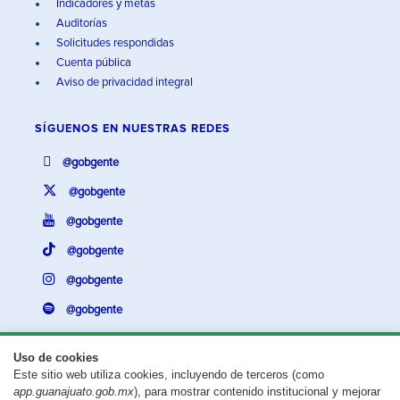
Indicadores y metas
Auditorías
Solicitudes respondidas
Cuenta pública
Aviso de privacidad integral
SÍGUENOS EN
NUESTRAS REDES
@gobgente
@gobgente
@gobgente
@gobgente
@gobgente
@gobgente
Uso de cookies
Este sitio web utiliza cookies, incluyendo de terceros (como
¿Existe algún problema con esta página?
Repórtalo aquí.
app.guanajuato.gob.mx
), para mostrar contenido institucional y mejorar