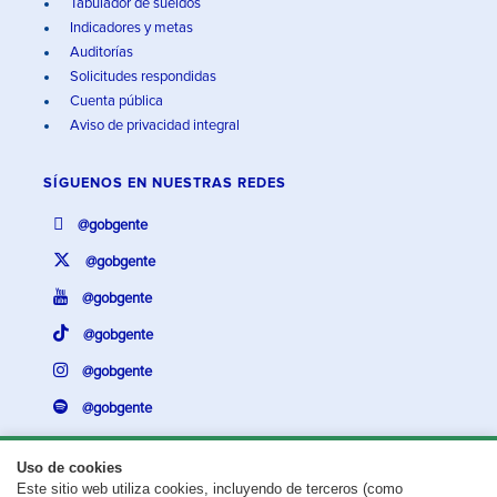
Tabulador de sueldos
Indicadores y metas
Auditorías
Solicitudes respondidas
Cuenta pública
Aviso de privacidad integral
SÍGUENOS EN
NUESTRAS REDES
@gobgente
@gobgente
@gobgente
@gobgente
@gobgente
@gobgente
Uso de cookies
Este sitio web utiliza cookies, incluyendo de terceros (como
¿Existe algún problema con esta página?
Repórtalo aquí.