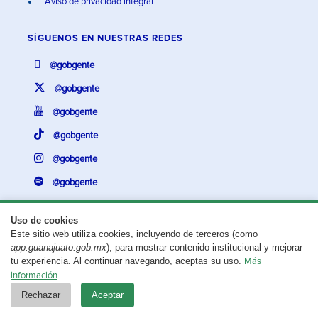
Aviso de privacidad integral
SÍGUENOS EN
NUESTRAS REDES
@gobgente
@gobgente
@gobgente
@gobgente
@gobgente
@gobgente
Uso de cookies
Este sitio web utiliza cookies, incluyendo de terceros (como
¿Existe algún problema con esta página?
Repórtalo aquí.
app.guanajuato.gob.mx
), para mostrar contenido institucional y mejorar
tu experiencia. Al continuar navegando, aceptas su uso.
Más
Aviso legal
© 2025 Gobierno del Estado de Guanajuato
información
Rechazar
Aceptar