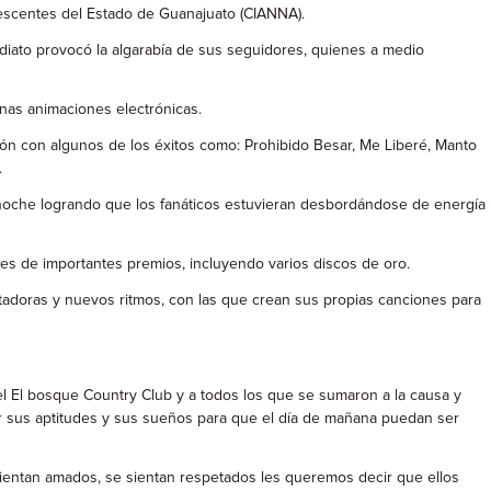
olescentes del Estado de Guanajuato (CIANNA).
mediato provocó la algarabía de sus seguidores, quienes a medio
unas animaciones electrónicas.
ción con algunos de los éxitos como: Prohibido Besar, Me Liberé, Manto
.
 noche logrando que los fanáticos estuvieran desbordándose de energía
es de importantes premios, incluyendo varios discos de oro.
mputadoras y nuevos ritmos, con las que crean sus propias canciones para
el El bosque Country Club y a todos los que se sumaron a la causa y
r sus aptitudes y sus sueños para que el día de mañana puedan ser
ientan amados, se sientan respetados les queremos decir que ellos