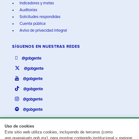
Indicadores y metas
Auditorías
Solicitudes respondidas
Cuenta pública
Aviso de privacidad integral
SÍGUENOS EN
NUESTRAS REDES
@gobgente
@gobgente
@gobgente
@gobgente
@gobgente
@gobgente
Uso de cookies
Este sitio web utiliza cookies, incluyendo de terceros (como
¿Existe algún problema con esta página?
Repórtalo aquí.
app.guanajuato.gob.mx
), para mostrar contenido institucional y mejorar