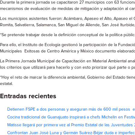
Durante la primera jornada se capacitaron 27 municipios con 63 funciona
mecanismos de evaluación de medidas de mitigación y adaptación al cambi
Los municipios asistentes fueron: Acámbaro, Apaseo el Alto, Apaseo el 
Romita, Salvatierra, Salamanca, San Miguel de Allende, San José Iturbide,
“Se pretende trabajar desde la definición conceptual de la política públ
Para ello, el Instituto de Ecología gestionó la participación de la Fund
Municipales Exitosas de Centro América y México documento elaborado par
La Primera Jornada Municipal de Capacitación en Material Ambiental anal
los criterios que utilizará para hacerlo y con esto priorizar qué parte 
“Hoy el reto de marcar la diferencia ambiental, Gobierno del Estado tiene
estatal.
Entradas recientes
Detienen FSPE a dos personas y aseguran más de 600 mil pesos e
Cocina tradicional de Guanajuato inspirará a chefs Michelin en Fest
Matisse llegará por primera vez al Premio Estatal de las Juventudes
Confrontan Juan José Luna y Germán Suárez-Béjar duda e imperfec