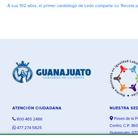
A sus 102 años, el primer cardiólogo de León comparte su ‘Receta par
ATENCIÓN CIUDADANA
NUESTRA SE
Paseo de la P
800 465 2486
Centro, C.P. 36
477 274 5825
Guanajuato, GT
contacto@guanajuato.gob.mx