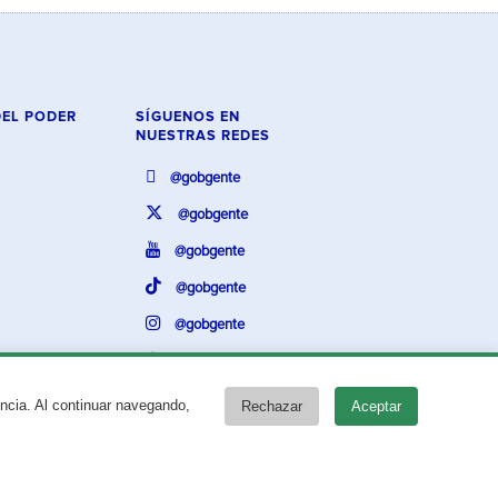
DEL PODER
SÍGUENOS EN
NUESTRAS REDES
@gobgente
@gobgente
@gobgente
@gobgente
@gobgente
@gobgente
encia. Al continuar navegando,
Rechazar
Aceptar