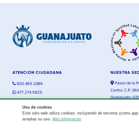
ATENCIÓN CIUDADANA
NUESTRA SE
Paseo de la P
800 465 2486
Centro, C.P. 36
477 274 5825
Guanajuato, GT
contacto@guanajuato.gob.mx
Uso de cookies
Este sitio web utiliza cookies, incluyendo de terceros (como
app
¿Existe algún problema con esta página?
Repórtalo aquí.
aceptas su uso.
Más información