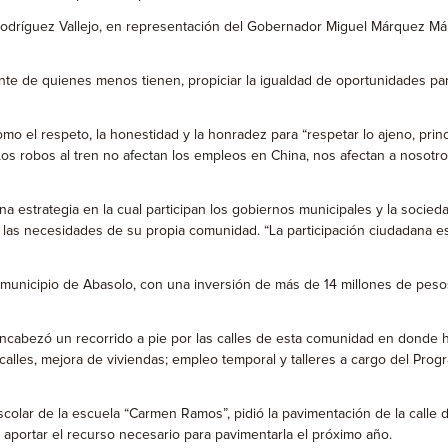
e Rodríguez Vallejo, en representación del Gobernador Miguel Márquez M
nte de quienes menos tienen, propiciar la igualdad de oportunidades para
mo el respeto, la honestidad y la honradez para “respetar lo ajeno, pri
Los robos al tren no afectan los empleos en China, nos afectan a nosotr
 estrategia en la cual participan los gobiernos municipales y la socie
 las necesidades de su propia comunidad. “La participación ciudadana es 
 municipio de Abasolo, con una inversión de más de 14 millones de pesos
cabezó un recorrido a pie por las calles de esta comunidad en donde hi
 calles, mejora de viviendas; empleo temporal y talleres a cargo del Pro
ar de la escuela “Carmen Ramos”, pidió la pavimentación de la calle de s
 aportar el recurso necesario para pavimentarla el próximo año.