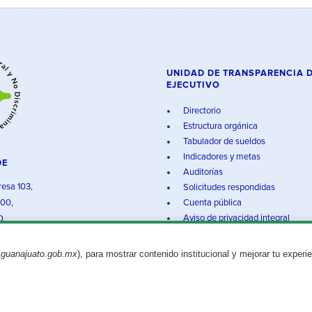
UNIDAD DE TRANSPARENCIA 
EJECUTIVO
Directorio
Estructura orgánica
Tabulador de sueldos
Indicadores y metas
DE
Auditorías
resa 103,
Solicitudes respondidas
000,
Cuenta pública
Aviso de privacidad integral
O.
.guanajuato.gob.mx
), para mostrar contenido institucional y mejorar tu experi
Aviso legal
© 2025 Gobierno del Estado de Guanajuato