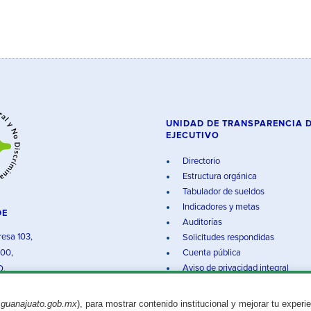
UNIDAD DE TRANSPARENCIA 
EJECUTIVO
Directorio
Estructura orgánica
Tabulador de sueldos
Indicadores y metas
DE
Auditorías
resa 103,
Solicitudes respondidas
000,
Cuenta pública
Aviso de privacidad integral
O.
.guanajuato.gob.mx
), para mostrar contenido institucional y mejorar tu experi
Aviso legal
© 2025 Gobierno del Estado de Guanajuato