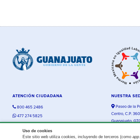
ATENCIÓN CIUDADANA
NUESTRA SE
Paseo de la P
800 465 2486
Centro, C.P. 36
477 274 5825
Guanajuato, GT
contacto@guanajuato.gob.mx
Uso de cookies
Este sitio web utiliza cookies, incluyendo de terceros (como
app
¿Existe algún problema con esta página?
Repórtalo aquí.