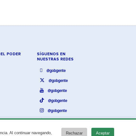
DEL PODER
SÍGUENOS EN
NUESTRAS REDES
@gobgente
@gobgente
@gobgente
@gobgente
@gobgente
@gobgente
encia. Al continuar navegando,
Rechazar
Aceptar