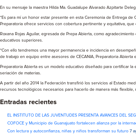
En su mensaje la maestra Hilda Ma. Guadalupe Alvarado Azpitarte Dele
“Es para mí un honor estar presente en esta Ceremonia de Entrega de Cer
Preparatoria ofrece servicios con cobertura pertinente y equitativa, qu
Roxana Rojas Aguilar, egresada de Prepa Abierta, como agradecimiento di
educativos superiores.
“Con ello tendremos una mayor permanencia e incidencia en desempeñar n
de trabajo en equipo entre asesores de CECANIA, Preparatoria Abierta e
Preparatoria Abierta es un modelo educativo diseñado para certificar la 
seriación de materias.
A partir del año 2014 la Federación transfirió los servicios al Estado me
recursos tecnológicos necesarios para hacerlo de manera más flexible, 
Entradas recientes
EL INSTITUTO DE LAS JUVENTUDES PRESENTA AVANCES DEL SE
COFOCE y Municipio de Guanajuato fortalecen alianza por la interna
Con lectura y autoconfianza, niñas y niños transforman su futuro
7 a