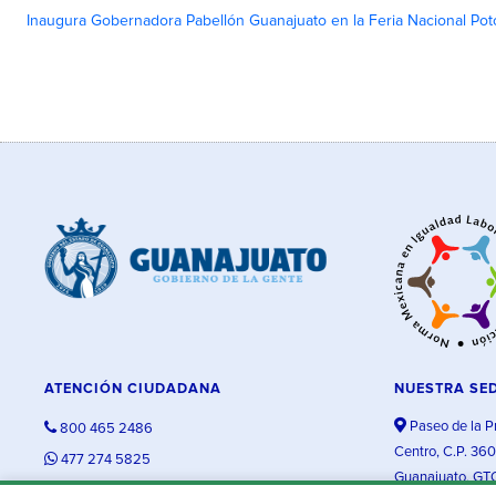
Inaugura Gobernadora Pabellón Guanajuato en la Feria Nacional Pot
ATENCIÓN CIUDADANA
NUESTRA SE
Paseo de la P
800 465 2486
Centro, C.P. 36
477 274 5825
Guanajuato, GT
contacto@guanajuato.gob.mx