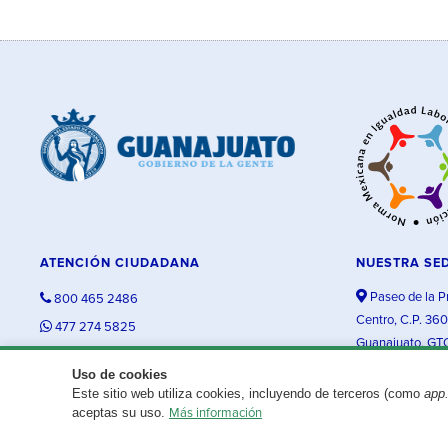
ATENCIÓN CIUDADANA
NUESTRA SE
Paseo de la P
800 465 2486
Centro, C.P. 36
477 274 5825
Guanajuato, GT
contacto@guanajuato.gob.mx
Uso de cookies
Este sitio web utiliza cookies, incluyendo de terceros (como
app
¿Existe algún problema con esta página?
Repórtalo aquí.
aceptas su uso.
Más información