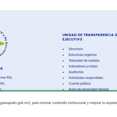
UNIDAD DE TRANSPARENCIA 
EJECUTIVO
Directorio
Estructura orgánica
Tabulador de sueldos
Indicadores y metas
DE
Auditorías
resa 103,
Solicitudes respondidas
000,
Cuenta pública
Aviso de privacidad integral
O.
.guanajuato.gob.mx
), para mostrar contenido institucional y mejorar tu experi
Aviso legal
© 2025 Gobierno del Estado de Guanajuato