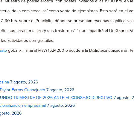
: Muestra de poesía erótica” con poetas invitados a las 19:00 hrs. en la
terial de la comicteca, así como venta de ejemplares. Esto será en el ves
s 17: 30 hrs. sobre el Principito, dónde se presentan escenas significativ
ueño: sus características y sus trastornos” ” que impartirá el Dr. Gabriel 
las actividades son gratuitas.
uato
gob.mx
, llama al (477) 1524200 o acude a la Biblioteca ubicada en 
osina
7 agosto, 2026
 Taylor Farms Guanajuato
7 agosto, 2026
GUNDO TRIMESTRE DE 2026 ANTE EL CONSEJO DIRECTIVO
7 agosto, 
cionalización empresarial
7 agosto, 2026
gosto, 2026