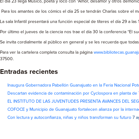
El día 23 llega Músico, poeta y loco con “Amor, desamor y otros demonios
Para los amantes de los cómics el día 25 se tendrán Charlas sobre el ma
La sala Infantil presentará una función especial de títeres el día 29 a la
Por último el jueves de la ciencia nos trae el día 30 la conferencia “El s
Se invita cordialmente al público en general y se les recuerda que todas 
Para ver la cartelera completa consulta la página
www.bibliotecas.guanaj
37500.
Entradas recientes
Inaugura Gobernadora Pabellón Guanajuato en la Feria Nacional Pot
Descartan evidencia de contaminación por Cyclospora en planta de
EL INSTITUTO DE LAS JUVENTUDES PRESENTA AVANCES DEL SE
COFOCE y Municipio de Guanajuato fortalecen alianza por la interna
Con lectura y autoconfianza, niñas y niños transforman su futuro
7 a