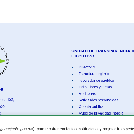
UNIDAD DE TRANSPARENCIA 
EJECUTIVO
Directorio
Estructura orgánica
Tabulador de sueldos
Indicadores y metas
DE
Auditorías
resa 103,
Solicitudes respondidas
000,
Cuenta pública
Aviso de privacidad integral
O.
.guanajuato.gob.mx
), para mostrar contenido institucional y mejorar tu experi
Aviso legal
© 2025 Gobierno del Estado de Guanajuato