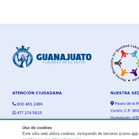
ATENCIÓN CIUDADANA
NUESTRA SE
Paseo de la P
800 465 2486
Centro, C.P. 36
477 274 5825
Guanajuato, GT
contacto@guanajuato.gob.mx
Uso de cookies
Este sitio web utiliza cookies, incluyendo de terceros (como
app
¿Existe algún problema con esta página?
Repórtalo aquí.