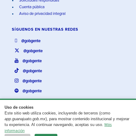
Solicitudes respondidas
Cuenta pública
Aviso de privacidad integral
SÍGUENOS EN
NUESTRAS REDES
@gobgente
@gobgente
@gobgente
@gobgente
@gobgente
@gobgente
Uso de cookies
Este sitio web utiliza cookies, incluyendo de terceros (como
¿Existe algún problema con esta página?
Repórtalo aquí.
app.guanajuato.gob.mx
), para mostrar contenido institucional y mejorar
tu experiencia. Al continuar navegando, aceptas su uso.
Más
Aviso legal
© 2025 Gobierno del Estado de Guanajuato
información