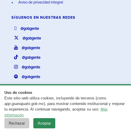
Aviso de privacidad integral
SÍGUENOS EN
NUESTRAS REDES
@gobgente
@gobgente
@gobgente
@gobgente
@gobgente
@gobgente
Uso de cookies
Este sitio web utiliza cookies, incluyendo de terceros (como
¿Existe algún problema con esta página?
Repórtalo aquí.
app.guanajuato.gob.mx
), para mostrar contenido institucional y mejorar
tu experiencia. Al continuar navegando, aceptas su uso.
Más
Aviso legal
© 2025 Gobierno del Estado de Guanajuato
información
Rechazar
Aceptar