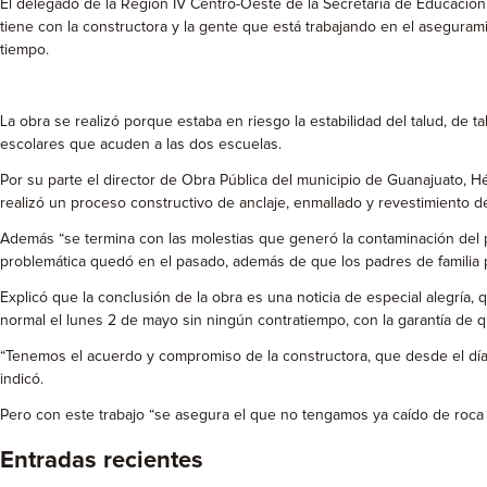
El delegado de la Región IV Centro-Oeste de la Secretaría de Educación
tiene con la constructora y la gente que está trabajando en el aseguram
tiempo.
La obra se realizó porque estaba en riesgo la estabilidad del talud, de
escolares que acuden a las dos escuelas.
Por su parte el director de Obra Pública del municipio de Guanajuato, H
realizó un proceso constructivo de anclaje, enmallado y revestimiento d
Además “se termina con las molestias que generó la contaminación del po
problemática quedó en el pasado, además de que los padres de familia p
Explicó que la conclusión de la obra es una noticia de especial alegría, 
normal el lunes 2 de mayo sin ningún contratiempo, con la garantía de q
“Tenemos el acuerdo y compromiso de la constructora, que desde el día 
indicó.
Pero con este trabajo “se asegura el que no tengamos ya caído de roca 
Entradas recientes