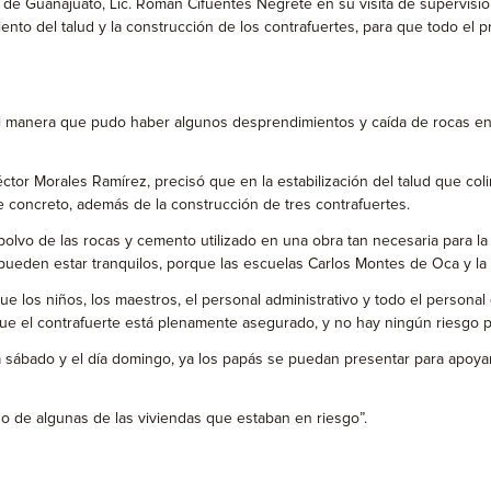
 de Guanajuato, Lic. Román Cifuentes Negrete en su visita de supervisió
iento del talud y la construcción de los contrafuertes, para que todo e
 tal manera que pudo haber algunos desprendimientos y caída de rocas en
éctor Morales Ramírez, precisó que en la estabilización del talud que co
e concreto, además de la construcción de tres contrafuertes.
lvo de las rocas y cemento utilizado en una obra tan necesaria para la 
ueden estar tranquilos, porque las escuelas Carlos Montes de Oca y la D
que los niños, los maestros, el personal administrativo y todo el persona
ue el contrafuerte está plenamente asegurado, y no hay ningún riesgo par
sábado y el día domingo, ya los papás se puedan presentar para apoyar e
o de algunas de las viviendas que estaban en riesgo”.