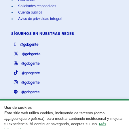
Solicitudes respondidas
Cuenta pública
Aviso de privacidad integral
SÍGUENOS EN
NUESTRAS REDES
@gobgente
@gobgente
@gobgente
@gobgente
@gobgente
@gobgente
Uso de cookies
Este sitio web utiliza cookies, incluyendo de terceros (como
¿Existe algún problema con esta página?
Repórtalo aquí.
app.guanajuato.gob.mx
), para mostrar contenido institucional y mejorar
tu experiencia. Al continuar navegando, aceptas su uso.
Más
Aviso legal
© 2025 Gobierno del Estado de Guanajuato