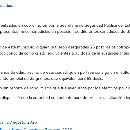
tintos.
a realizadas en coordinación por la Secretaría de Seguridad Pública del E
presuntos narcomenudistas en posesión de diferentes cantidades de di
 de este municipio, a quien le fueron aseguradas 26 pastillas psicotró
roga conocida como cristal, equivalentes a 33 dosis de la sustancia ante
3 años de edad, vecino de esta ciudad, quien portaba consigo un envolto
siendo un total de 23 gramos, que equivalen para 69 dosis.
o sin reporte de robo, misma que fue asegurada por los efectivos policia
isposición de la autoridad competente para determinar su situación leg
osina
7 agosto, 2026