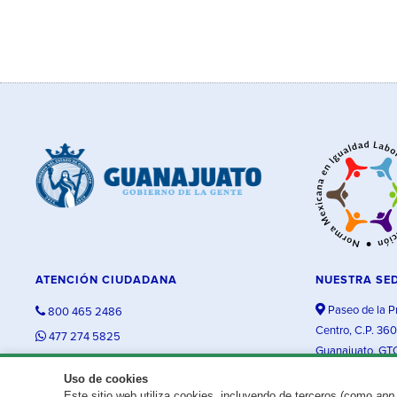
ATENCIÓN CIUDADANA
NUESTRA SE
Paseo de la P
800 465 2486
Centro, C.P. 36
477 274 5825
Guanajuato, GT
contacto@guanajuato.gob.mx
Uso de cookies
Este sitio web utiliza cookies, incluyendo de terceros (como
app