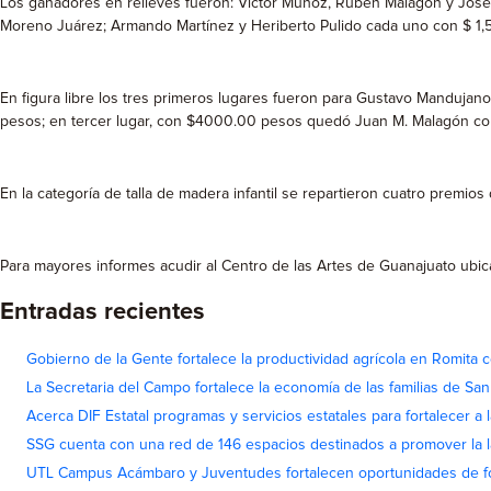
Los ganadores en relieves fueron: Víctor Muñoz, Rubén Malagón y José
Moreno Juárez; Armando Martínez y Heriberto Pulido cada uno con $ 1
En figura libre los tres primeros lugares fueron para Gustavo Manduj
pesos; en tercer lugar, con $4000.00 pesos quedó Juan M. Malagón con 
En la categoría de talla de madera infantil se repartieron cuatro prem
Para mayores informes acudir al Centro de las Artes de Guanajuato ubic
Entradas recientes
Gobierno de la Gente fortalece la productividad agrícola en Romita c
La Secretaria del Campo fortalece la economía de las familias de Sa
Acerca DIF Estatal programas y servicios estatales para fortalecer a l
SSG cuenta con una red de 146 espacios destinados a promover la l
UTL Campus Acámbaro y Juventudes fortalecen oportunidades de fo