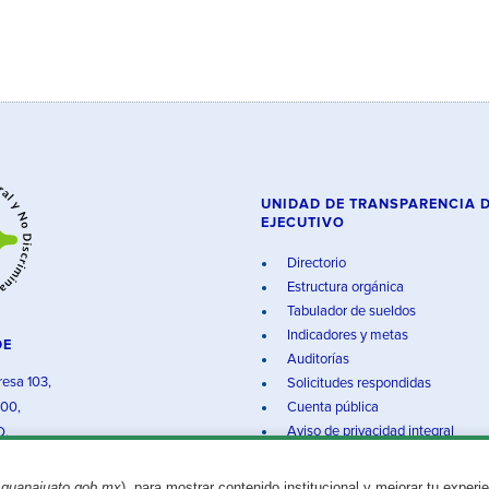
UNIDAD DE TRANSPARENCIA 
EJECUTIVO
Directorio
Estructura orgánica
Tabulador de sueldos
Indicadores y metas
DE
Auditorías
resa 103,
Solicitudes respondidas
000,
Cuenta pública
Aviso de privacidad integral
O.
.guanajuato.gob.mx
), para mostrar contenido institucional y mejorar tu experi