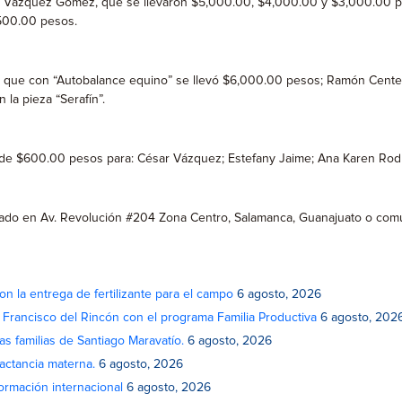
 Vázquez Gómez, que se llevaron $5,000.00, $4,000.00 y $3,000.00 pes
,500.00 pesos.
ano que con “Autobalance equino” se llevó $6,000.00 pesos; Ramón Cen
la pieza “Serafín”.
ios de $600.00 pesos para: César Vázquez; Estefany Jaime; Ana Karen Ro
ado en Av. Revolución #204 Zona Centro, Salamanca, Guanajuato o comunic
on la entrega de fertilizante para el campo
6 agosto, 2026
n Francisco del Rincón con el programa Familia Productiva
6 agosto, 202
as familias de Santiago Maravatío.
6 agosto, 2026
actancia materna.
6 agosto, 2026
rmación internacional
6 agosto, 2026