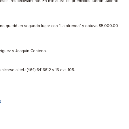
os, respectivamente. En miniatura los premiados fueron: Alberto
teno quedó en segundo lugar con “La ofrenda” y obtuvo $5,000.00
dríguez y Joaquín Centeno.
arse al tel.: (464) 6416612 y 13 ext. 105.
6