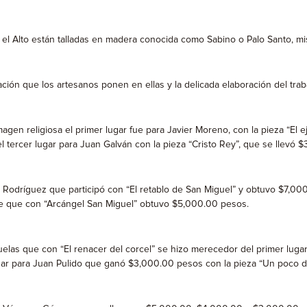
o el Alto están talladas en madera conocida como Sabino o Palo Santo, m
ión que los artesanos ponen en ellas y la delicada elaboración del trab
magen religiosa el primer lugar fue para Javier Moreno, con la pieza “E
tercer lugar para Juan Galván con la pieza “Cristo Rey”, que se llevó 
to Rodríguez que participó con “El retablo de San Miguel” y obtuvo $7,
lde que con “Arcángel San Miguel” obtuvo $5,000.00 pesos.
Ruelas que con “El renacer del corcel” se hizo merecedor del primer lu
gar para Juan Pulido que ganó $3,000.00 pesos con la pieza “Un poco de