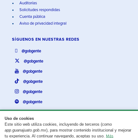
Auditorías
Solicitudes respondidas
Cuenta pública
Aviso de privacidad integral
SÍGUENOS EN
NUESTRAS REDES
@gobgente
@gobgente
@gobgente
@gobgente
@gobgente
@gobgente
Uso de cookies
Este sitio web utiliza cookies, incluyendo de terceros (como
¿Existe algún problema con esta página?
Repórtalo aquí.
app.guanajuato.gob.mx
), para mostrar contenido institucional y mejorar
tu experiencia. Al continuar navegando, aceptas su uso.
Más