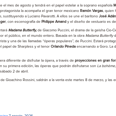
te el mes de agosto y tendrá en el papel estelar a la soprano española
M
protagonista la acompaña el gran tenor mexicano
Ramón Vargas
, quien
, sustituyendo a Luciano Pavarotti. A ellos se une el barítono
José Adán
nger
, con escenografía de
Philippe Amand
y el diseño de vestuario es d
ntará
Madama Butterfly,
de Giacomo Puccini, el drama de la geisha Cio-Ci
or el público, en el mundo entero. Basada en la obra
Madama Butterfly
d
rista y una de las llamadas “óperas populares”, de Puccini. Estará prota
l papel de Sharpless y el tenor
Orlando Pineda
encarnando a Goro. La d
era diferente de disfrutar la ópera, a través de
proyecciones en gran fo
n su primera edición, las óperas que podrán disfrutarse son
La bohème
 sábado 2 de abril.
, de Gioachino Rossini, saldrán a la venta este martes 8 de marzo, y las 