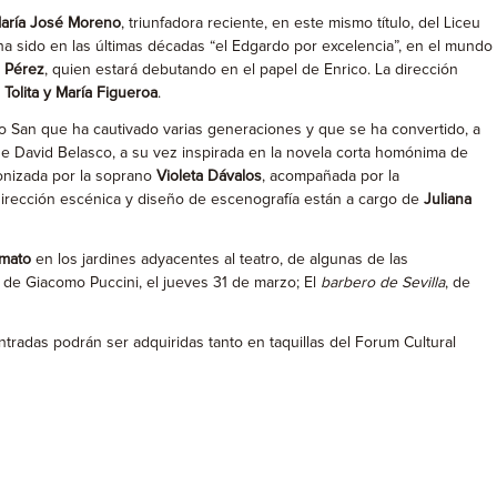
aría José Moreno
, triunfadora reciente, en este mismo título, del Liceu
 ha sido en las últimas décadas “el Edgardo por excelencia”, en el mundo
 Pérez
, quien estará debutando en el papel de Enrico. La dirección
e
Tolita y María Figueroa
.
o San que ha cautivado varias generaciones y que se ha convertido, a
e David Belasco, a su vez inspirada en la novela corta homónima de
gonizada por la soprano
Violeta Dávalos
, acompañada por la
irección escénica y diseño de escenografía están a cargo de
Juliana
rmato
en los jardines adyacentes al teatro, de algunas de las
, de Giacomo Puccini, el jueves 31 de marzo; El
barbero de Sevilla
, de
entradas podrán ser adquiridas tanto en taquillas del Forum Cultural