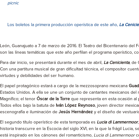
picnic
Los boletos la primera producción operística de este año,
La Cenicie
León, Guanajuato a 7 de marzo de 2016. El Teatro del Bicentenario del Fo
son las líneas temáticas que este año perfilan el programa operístico, 
Para dar inicio, se presentará durante el mes de abril,
La Cenicienta
, de
Con una partitura musical de gran dificultad técnica, el compositor cuen
virtudes y debilidades del ser humano.
El papel protagónico estará a cargo de la mezzosoprano mexicana
Guad
Estados Unidos. A ella se une un conjunto de cantantes mexicanos del más
Magnífico; el tenor
Óscar de la Torre
que representa en esta ocasión al p
Todos ellos bajo la batuta de
Iván López Reynoso
, joven director mexic
escenografía e iluminación de
Jesús Hernández
y el diseño de vestuar
El segundo título operístico de esta temporada es
Lucia di Lammermoor
historia transcurre en la Escocia del siglo XVI, en la que la frágil Lucia
está inspirado en los cánones del romanticismo,
Lucia di Lammermoor
co