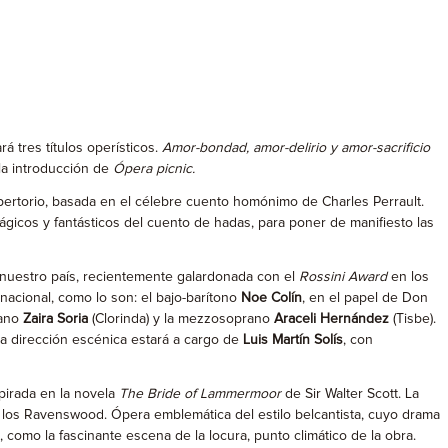
á tres títulos operísticos.
Amor-bondad, amor-delirio y amor-sacrificio
 la introducción de
Ópera picnic.
pertorio, basada en el célebre cuento homónimo de Charles Perrault.
ágicos y fantásticos del cuento de hadas, para poner de manifiesto las
n nuestro país, recientemente galardonada con el
Rossini Award
en los
nacional, como lo son: el bajo-barítono
Noe Colín
, en el papel de Don
rano
Zaira Soria
(Clorinda) y la mezzosoprano
Araceli Hernández
(Tisbe).
La dirección escénica estará a cargo de
Luis Martín Solís
, con
pirada en la novela
The Bride of Lammermoor
de Sir Walter Scott. La
el de los Ravenswood. Ópera emblemática del estilo belcantista, cuyo drama
 como la fascinante escena de la locura, punto climático de la obra.