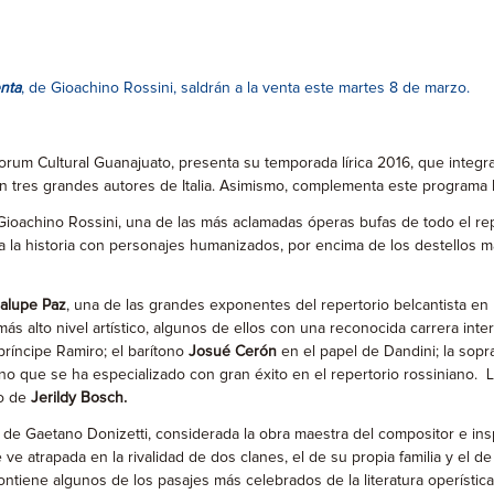
nta
, de Gioachino Rossini, saldrán a la venta este martes 8 de marzo.
rum Cultural Guanajuato, presenta su temporada lírica 2016, que integrar
con tres grandes autores de Italia. Asimismo, complementa este programa
 Gioachino Rossini, una de las más aclamadas óperas bufas de todo el re
ta la historia con personajes humanizados, por encima de los destellos m
alupe Paz
, una de las grandes exponentes del repertorio belcantista e
 alto nivel artístico, algunos de ellos con una reconocida carrera inter
ríncipe Ramiro; el barítono
Josué Cerón
en el papel de Dandini; la sop
ano que se ha especializado con gran éxito en el repertorio rossiniano. 
io de
Jerildy Bosch.
, de Gaetano Donizetti, considerada la obra maestra del compositor e ins
, se ve atrapada en la rivalidad de dos clanes, el de su propia familia y 
ntiene algunos de los pasajes más celebrados de la literatura operística,