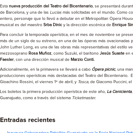
Esta
nueva producción del Teatro del Bicentenario
, se presentará duran
de Barcelona, y una de las
Lucías
más solicitadas en el mundo. Como co
entero, personaje que lo llevó a debutar en el Metropolitan Opera House
musical es del maestro
Srba Dinic
y la dirección escénica de
Enrique Si
Para concluir la temporada operística, en el mes de noviembre se prese
más de un siglo de su estreno, en una de las óperas más ovacionadas p
John Luther Long, es una de las obras más representativas del estilo ve
mezzosoprano
Rosa Muñoz
, como Suzuki, el barítono
Jesús Suaste
en e
Faesler
, con una dirección musical de
Marzio Conti.
Adicionalmente, en la primavera se llevará a cabo
Ópera picnic
, una man
producciones operísticas más destacadas del Teatro del Bicentenario. E
Gioachino Rossini, el viernes 1º de abril; y
Tosca
, de Giacomo Puccini, el
Los boletos la primera producción operística de este año,
La Cenicienta
Guanajuato, como a través del sistema
Ticketmaster.
Entradas recientes