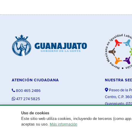
ATENCIÓN CIUDADANA
NUESTRA SE
Paseo de la P
800 465 2486
Centro, C.P. 36
477 274 5825
Guanajuato, GT
contacto@guanajuato.gob.mx
Uso de cookies
Este sitio web utiliza cookies, incluyendo de terceros (como
app
¿Existe algún problema con esta página?
Repórtalo aquí.
aceptas su uso.
Más información