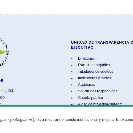
UNIDAD DE TRANSPARENCIA 
EJECUTIVO
Directorio
Estructura orgánica
Tabulador de sueldos
Indicadores y metas
DE
Auditorías
resa 103,
Solicitudes respondidas
000,
Cuenta pública
Aviso de privacidad integral
O.
.guanajuato.gob.mx
), para mostrar contenido institucional y mejorar tu experi
Aviso legal
© 2025 Gobierno del Estado de Guanajuato