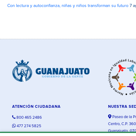
Con lectura y autoconfianza, niñas y niños transforman su futuro
7 a
ATENCIÓN CIUDADANA
NUESTRA SE
Paseo de la P
800 465 2486
Centro, C.P. 36
477 274 5825
Guanajuato, GT
contacto@guanajuato.gob.mx