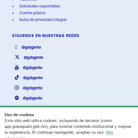
Solicitudes respondidas
Cuenta pública
Aviso de privacidad integral
SÍGUENOS EN
NUESTRAS REDES
@gobgente
@gobgente
@gobgente
@gobgente
@gobgente
@gobgente
Uso de cookies
Este sitio web utiliza cookies, incluyendo de terceros (como
¿Existe algún problema con esta página?
Repórtalo aquí.
app.guanajuato.gob.mx
), para mostrar contenido institucional y mejorar
tu experiencia. Al continuar navegando, aceptas su uso.
Más
Aviso legal
© 2025 Gobierno del Estado de Guanajuato