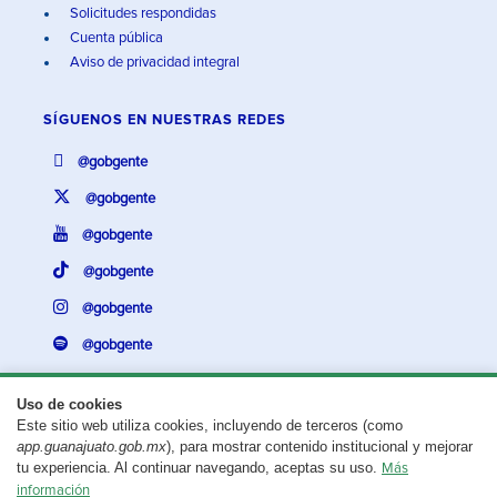
Solicitudes respondidas
Cuenta pública
Aviso de privacidad integral
SÍGUENOS EN
NUESTRAS REDES
@gobgente
@gobgente
@gobgente
@gobgente
@gobgente
@gobgente
Uso de cookies
Este sitio web utiliza cookies, incluyendo de terceros (como
¿Existe algún problema con esta página?
Repórtalo aquí.
app.guanajuato.gob.mx
), para mostrar contenido institucional y mejorar
tu experiencia. Al continuar navegando, aceptas su uso.
Más
Aviso legal
© 2025 Gobierno del Estado de Guanajuato
información