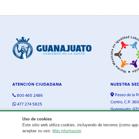
ATENCIÓN CIUDADANA
NUESTRA SE
Paseo de la P
800 465 2486
Centro, C.P. 36
477 274 5825
Guanajuato, GT
contacto@guanajuato.gob.mx
Uso de cookies
Este sitio web utiliza cookies, incluyendo de terceros (como
app
¿Existe algún problema con esta página?
Repórtalo aquí.
aceptas su uso.
Más información