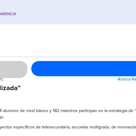
ARENCIA
PE.
Acerca Re
lizada”
alumnos de nivel básico y 182 maestros participan en la estrategia de “
go.
s específicos de telesecundaria, escuelas multigrado, de innovación y