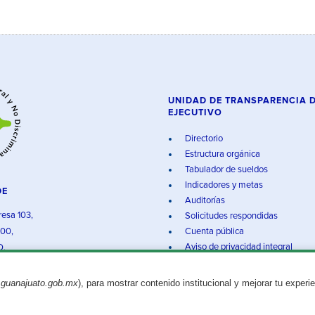
UNIDAD DE TRANSPARENCIA 
EJECUTIVO
Directorio
Estructura orgánica
Tabulador de sueldos
Indicadores y metas
DE
Auditorías
resa 103,
Solicitudes respondidas
000,
Cuenta pública
Aviso de privacidad integral
O.
.guanajuato.gob.mx
), para mostrar contenido institucional y mejorar tu experi
Aviso legal
© 2025 Gobierno del Estado de Guanajuato