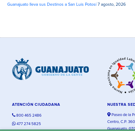
Guanajuato lleva sus Destinos a San Luis Potosí
7 agosto, 2026
ATENCIÓN CIUDADANA
NUESTRA SE
Paseo de la P
800 465 2486
Centro, C.P. 36
477 274 5825
Guanajuato, GT
contacto@guanajuato.gob.mx