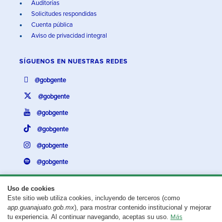
Auditorías
Solicitudes respondidas
Cuenta pública
Aviso de privacidad integral
SÍGUENOS EN
NUESTRAS REDES
@gobgente
@gobgente
@gobgente
@gobgente
@gobgente
@gobgente
Uso de cookies
Este sitio web utiliza cookies, incluyendo de terceros (como
¿Existe algún problema con esta página?
Repórtalo aquí.
app.guanajuato.gob.mx
), para mostrar contenido institucional y mejorar
tu experiencia. Al continuar navegando, aceptas su uso.
Más