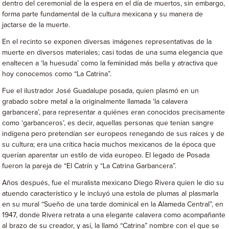
dentro del ceremonial de la espera en el día de muertos, sin embargo,
forma parte fundamental de la cultura mexicana y su manera de
jactarse de la muerte.
En el recinto se exponen diversas imágenes representativas de la
muerte en diversos materiales; casi todas de una suma elegancia que
enaltecen a ‘la huesuda’ como la feminidad más bella y atractiva que
hoy conocemos como “La Catrina”.
Fue el ilustrador José Guadalupe posada, quien plasmó en un
grabado sobre metal a la originalmente llamada ‘la calavera
garbancera’, para representar a quiénes eran conocidos precisamente
como ‘garbanceros’, es decir, aquellas personas que tenían sangre
indígena pero pretendían ser europeos renegando de sus raíces y de
su cultura; era una crítica hacía muchos mexicanos de la época que
querían aparentar un estilo de vida europeo. El legado de Posada
fueron la pareja de “El Catrín y “La Catrina Garbancera”.
Años después, fue el muralista mexicano Diego Rivera quien le dio su
atuendo característico y le incluyó una estola de plumas al plasmarla
en su mural “Sueño de una tarde dominical en la Alameda Central”, en
1947, donde Rivera retrata a una elegante calavera como acompañante
al brazo de su creador, y así, la llamó “Catrina” nombre con el que se