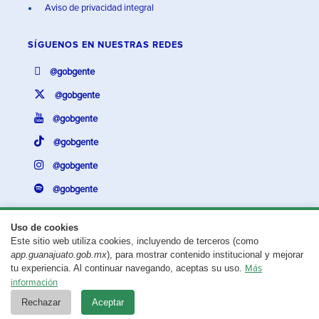
Aviso de privacidad integral
SÍGUENOS EN
NUESTRAS REDES
@gobgente
@gobgente
@gobgente
@gobgente
@gobgente
@gobgente
Uso de cookies
Este sitio web utiliza cookies, incluyendo de terceros (como
¿Existe algún problema con esta página?
Repórtalo aquí.
app.guanajuato.gob.mx
), para mostrar contenido institucional y mejorar
tu experiencia. Al continuar navegando, aceptas su uso.
Más
Aviso legal
© 2025 Gobierno del Estado de Guanajuato
información
Rechazar
Aceptar