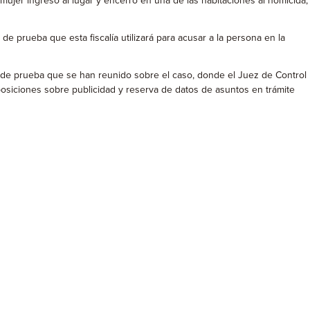
ujer ingresó al lugar y encerró en una de las habitaciones al homicida,
e prueba que esta fiscalía utilizará para acusar a la persona en la
os de prueba que se han reunido sobre el caso, donde el Juez de Control
sposiciones sobre publicidad y reserva de datos de asuntos en trámite