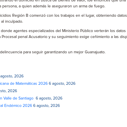
trando el domicilio en busca de bienes de valor, fue entonces que una m
la persona, a quien además le aseguraron un arma de fuego.
cidios Región B comenzó con los trabajos en el lugar, obteniendo datos d
 al inculpado.
n, donde agentes especializados del Ministerio Público verterán los dat
ema Procesal penal Acusatorio y su seguimiento exige ceñimiento a las di
a delincuencia para seguir garantizando un mejor Guanajuato.
 agosto, 2026
xicana de Matemáticas 2026
6 agosto, 2026
sto, 2026
n Valle de Santiago
6 agosto, 2026
ival Endémico 2026
6 agosto, 2026