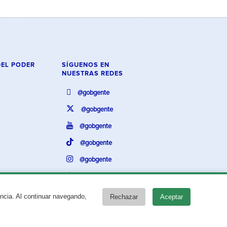
DEL PODER
SÍGUENOS EN
NUESTRAS REDES
@gobgente
@gobgente
@gobgente
@gobgente
@gobgente
@gobgente
encia. Al continuar navegando,
Rechazar
Aceptar