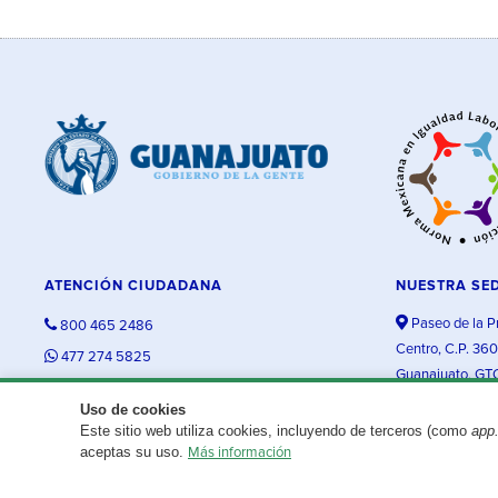
ATENCIÓN CIUDADANA
NUESTRA SE
Paseo de la P
800 465 2486
Centro, C.P. 36
477 274 5825
Guanajuato, GT
contacto@guanajuato.gob.mx
Uso de cookies
Este sitio web utiliza cookies, incluyendo de terceros (como
app
¿Existe algún problema con esta página?
Repórtalo aquí.
aceptas su uso.
Más información