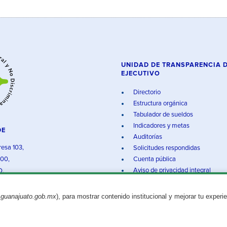
UNIDAD DE TRANSPARENCIA 
EJECUTIVO
Directorio
Estructura orgánica
Tabulador de sueldos
Indicadores y metas
DE
Auditorías
resa 103,
Solicitudes respondidas
000,
Cuenta pública
Aviso de privacidad integral
O.
.guanajuato.gob.mx
), para mostrar contenido institucional y mejorar tu experi
Aviso legal
© 2025 Gobierno del Estado de Guanajuato