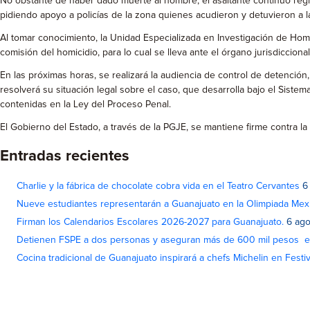
No obstante de haber dado muerte al hombre, el asaltante continuó regis
pidiendo apoyo a policías de la zona quienes acudieron y detuvieron a 
Al tomar conocimiento, la Unidad Especializada en Investigación de Homi
comisión del homicidio, para lo cual se lleva ante el órgano jurisdiccional
En las próximas horas, se realizará la audiencia de control de detenció
resolverá su situación legal sobre el caso, que desarrolla bajo el Sist
contenidas en la Ley del Proceso Penal.
El Gobierno del Estado, a través de la PGJE, se mantiene firme contra l
Entradas recientes
Charlie y la fábrica de chocolate cobra vida en el Teatro Cervantes
6
Nueve estudiantes representarán a Guanajuato en la Olimpiada Me
Firman los Calendarios Escolares 2026-2027 para Guanajuato.
6 ago
Detienen FSPE a dos personas y aseguran más de 600 mil pesos e
Cocina tradicional de Guanajuato inspirará a chefs Michelin en Fest