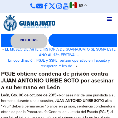
ES
NOTICIAS
«
EL MUSEO DE ARTE E HISTORIA DE GUANAJUATO SE SUMA ESTE
AÑO AL 43º. FESTIVAL…
En coordinación, PGJE y SSPE realizan operativo en Irapuato y
recuperan miles de…
»
PGJE obtiene condena de prisión contra
JUAN ANTONIO URIBE SOTO por asesinar
a su hermano en León
León, Gto. 06 de octubre de 2015.-
Por asesinar de una puñalada a su
hermano durante una discusión,
JUAN ANTONIO URIBE SOTO
alias
“Pirul” deberá permanecer 15 años en prisión, sentencia condenatoria
obtenida por la Procuraduría General de Justicia del Estado (PGJE) al
concluir el juicio que se siguió por el crimen ocurrido en la colonia