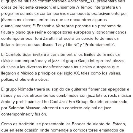
El grupo de música contemporánea Rorschach_3.0 presentará seis
obras de reciente creación; el Ensamble A Tempo interpretará un
programa de música contemporánea compuesto exclusivamente por
jóvenes mexicanos, entre los que se encuentran algunos
guanajuatenses; El Ensamble Vertebrae propone un programa de
flauta y piano que reúne compositores europeos y latinoamericanos
contemporáneos; Toni Zarattini ofrecerá un concierto de música
italiana, temas de sus discos “Lady Líbera” y “Profundamente”.
El Cuarteto Solar invitará a transitar entre los límites de la música
clásica contemporánea y el jazz; el grupo Gadjo interpretará piezas
alusivas a las diversas manifestaciones musicales europeas que
llegaron a México a principios del siglo XX, tales como los valses,
polkas, chotis entre otros.
El grupo Nómada traerá su sonido de guitarras flamencas apegadas a
ritmos y estilos afrocaribeños combinados con jazz latino, rock, música
árabe y prehispánica; The Cool Jazz Era Group, Sexteto encabezado
por Salomón Maawad, ofrecerá un concierto original de jazz
contemporáneo y fusión.
Como es tradición, se presentarán las Bandas de Viento del Estado,
que en esta ocasión rinde homenaje a compositores emanados de