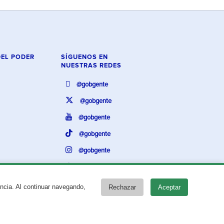
DEL PODER
SÍGUENOS EN
NUESTRAS REDES
@gobgente
@gobgente
@gobgente
@gobgente
@gobgente
@gobgente
encia. Al continuar navegando,
Rechazar
Aceptar