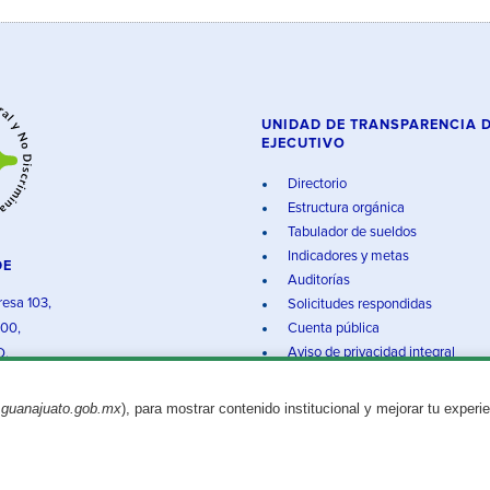
UNIDAD DE TRANSPARENCIA 
EJECUTIVO
Directorio
Estructura orgánica
Tabulador de sueldos
Indicadores y metas
DE
Auditorías
resa 103,
Solicitudes respondidas
000,
Cuenta pública
Aviso de privacidad integral
O.
.guanajuato.gob.mx
), para mostrar contenido institucional y mejorar tu experi
Aviso legal
© 2025 Gobierno del Estado de Guanajuato