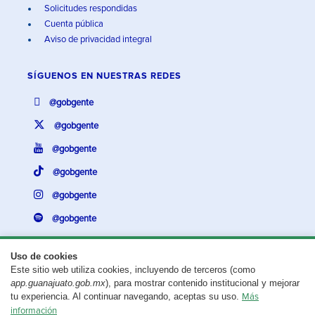
Solicitudes respondidas
Cuenta pública
Aviso de privacidad integral
SÍGUENOS EN
NUESTRAS REDES
@gobgente
@gobgente
@gobgente
@gobgente
@gobgente
@gobgente
Uso de cookies
Este sitio web utiliza cookies, incluyendo de terceros (como
¿Existe algún problema con esta página?
Repórtalo aquí.
app.guanajuato.gob.mx
), para mostrar contenido institucional y mejorar
tu experiencia. Al continuar navegando, aceptas su uso.
Más
Aviso legal
© 2025 Gobierno del Estado de Guanajuato
información