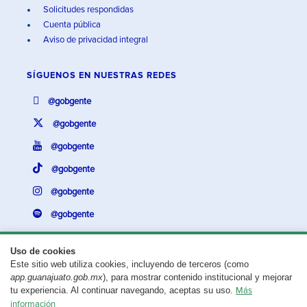
Solicitudes respondidas
Cuenta pública
Aviso de privacidad integral
SÍGUENOS EN
NUESTRAS REDES
@gobgente
@gobgente
@gobgente
@gobgente
@gobgente
@gobgente
Uso de cookies
Este sitio web utiliza cookies, incluyendo de terceros (como
¿Existe algún problema con esta página?
Repórtalo aquí.
app.guanajuato.gob.mx
), para mostrar contenido institucional y mejorar
tu experiencia. Al continuar navegando, aceptas su uso.
Más
Aviso legal
© 2025 Gobierno del Estado de Guanajuato
información