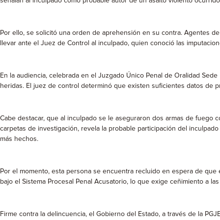
señalan al inculpado como probable autor de un asalto violento ocurrido
Por ello, se solicitó una orden de aprehensión en su contra. Agentes de
llevar ante el Juez de Control al inculpado, quien conoció las imputacio
En la audiencia, celebrada en el Juzgado Único Penal de Oralidad Sede I
heridas. El juez de control determinó que existen suficientes datos de p
Cabe destacar, que al inculpado se le aseguraron dos armas de fuego co
carpetas de investigación, revela la probable participación del inculpa
más hechos.
Por el momento, esta persona se encuentra recluido en espera de que el 
bajo el Sistema Procesal Penal Acusatorio, lo que exige ceñimiento a la
Firme contra la delincuencia, el Gobierno del Estado, a través de la P