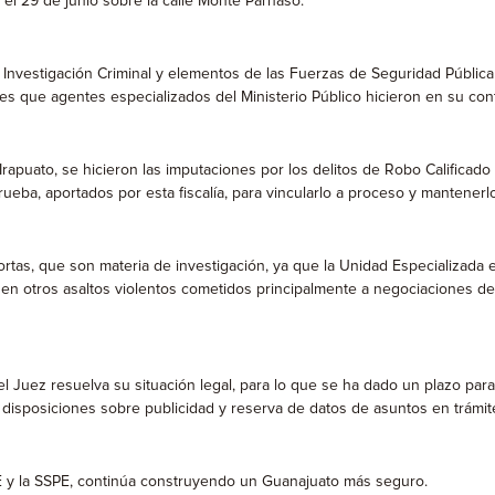
 el 29 de junio sobre la calle Monte Parnaso.
 Investigación Criminal y elementos de las Fuerzas de Seguridad Pública 
nes que agentes especializados del Ministerio Público hicieron en su cont
rapuato, se hicieron las imputaciones por los delitos de Robo Calificad
rueba, aportados por esta fiscalía, para vincularlo a proceso y mantenerl
rtas, que son materia de investigación, ya que la Unidad Especializada
do en otros asaltos violentos cometidos principalmente a negociaciones d
Juez resuelva su situación legal, para lo que se ha dado un plazo para 
s disposiciones sobre publicidad y reserva de datos de asuntos en trámit
GJE y la SSPE, continúa construyendo un Guanajuato más seguro.