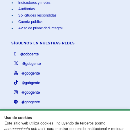
Indicadores y metas
Auditorías
Solicitudes respondidas
Cuenta pública
Aviso de privacidad integral
SÍGUENOS EN
NUESTRAS REDES
@gobgente
@gobgente
@gobgente
@gobgente
@gobgente
@gobgente
Uso de cookies
Este sitio web utiliza cookies, incluyendo de terceros (como
¿Existe algún problema con esta página?
Repórtalo aquí.
app.guanajuato.gob.mx
), para mostrar contenido institucional y mejorar