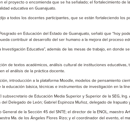
 el proyecto o encomienda que se ha señalado; el fortalecimiento de las
calidad educativa en Guanajuato.
, dijo a todos los docentes participantes, que se están fortaleciendo los
e Posgrado en Educación del Estado de Guanajuato, señaló que “hoy p
a contribuir al desarrollo del ser humano a la mejora del proceso educat
e la Investigación Educativa”, además de las mesas de trabajo, en donde 
ción de textos académicos, análisis cultural de instituciones educativas, t
n el análisis de la práctica docente.
ción, introducción a la plataforma Moodle, modelos de pensamiento científ
e la educación básica, técnicas e instrumentos de investigación en la lín
 El subsecretario de Educación Media Superior y Superior de la SEG, In
 del Delegado de León; Gabriel Espinoza Muñoz, delegado de Irapuato y
 General de la Sección 45 del SNTE; el director de la ENOL, maestro Artu
aestra Ma. de los Ángeles Flores Rizo; y el coordinador del evento, el m