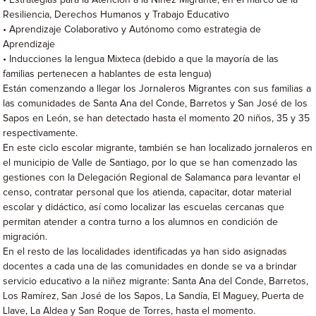
• Estrategias para la Atención a la Niñez Migrante, en el marco de la
Resiliencia, Derechos Humanos y Trabajo Educativo
• Aprendizaje Colaborativo y Autónomo como estrategia de
Aprendizaje
• Inducciones la lengua Mixteca (debido a que la mayoría de las
familias pertenecen a hablantes de esta lengua)
Están comenzando a llegar los Jornaleros Migrantes con sus familias a
las comunidades de Santa Ana del Conde, Barretos y San José de los
Sapos en León, se han detectado hasta el momento 20 niños, 35 y 35
respectivamente.
En este ciclo escolar migrante, también se han localizado jornaleros en
el municipio de Valle de Santiago, por lo que se han comenzado las
gestiones con la Delegación Regional de Salamanca para levantar el
censo, contratar personal que los atienda, capacitar, dotar material
escolar y didáctico, así como localizar las escuelas cercanas que
permitan atender a contra turno a los alumnos en condición de
migración.
En el resto de las localidades identificadas ya han sido asignadas
docentes a cada una de las comunidades en donde se va a brindar
servicio educativo a la niñez migrante: Santa Ana del Conde, Barretos,
Los Ramírez, San José de los Sapos, La Sandía, El Maguey, Puerta de
Llave, La Aldea y San Roque de Torres, hasta el momento.